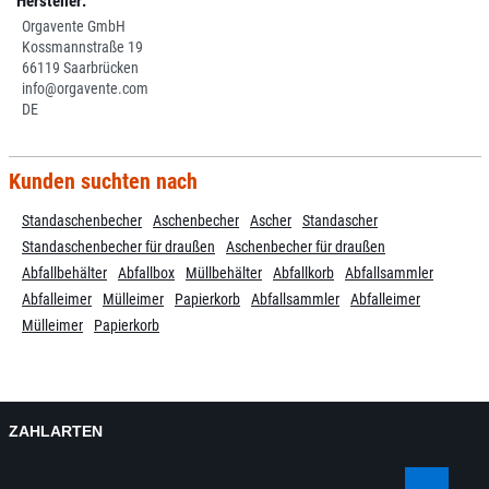
Hersteller:
Orgavente GmbH
Kossmannstraße 19
66119 Saarbrücken
info@orgavente.com
DE
Kunden suchten nach
Standaschenbecher
Aschenbecher
Ascher
Standascher
Standaschenbecher für draußen
Aschenbecher für draußen
Abfallbehälter
Abfallbox
Müllbehälter
Abfallkorb
Abfallsammler
Abfalleimer
Mülleimer
Papierkorb
Abfallsammler
Abfalleimer
Mülleimer
Papierkorb
ZAHLARTEN