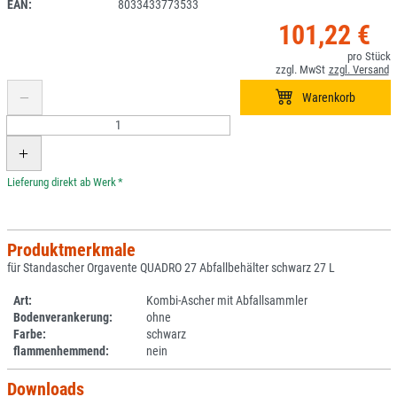
EAN:
8033433773533
101,22 €
*
Produktmerkmale
für Standascher Orgavente QUADRO 27 Abfallbehälter schwarz 27 L
Art:
Kombi-Ascher mit Abfallsammler
Bodenverankerung:
ohne
Farbe:
schwarz
flammenhemmend:
nein
Downloads