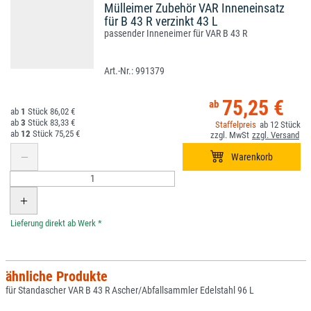
Mülleimer Zubehör VAR Inneneinsatz
für B 43 R verzinkt 43 L
passender Inneneimer für VAR B 43 R
991379
75,25 €
1
86,02 €
3
83,33 €
12
12
75,25 €
*
ähnliche Produkte
für Standascher VAR B 43 R Ascher/Abfallsammler Edelstahl 96 L