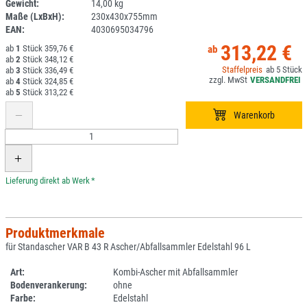
Gewicht:
14,00 kg
DV
Maße (LxBxH):
230x430x755mm
EAN:
4030695034796
313,22 €
1
359,76 €
2
348,12 €
5
3
336,49 €
4
324,85 €
5
313,22 €
*
Produktmerkmale
für Standascher VAR B 43 R Ascher/Abfallsammler Edelstahl 96 L
Art:
Kombi-Ascher mit Abfallsammler
Bodenverankerung:
ohne
Farbe:
Edelstahl