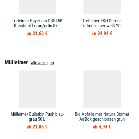
Treteimer Bayersan DUS45B
Treteimer EKO Serene
Kunststoff grau/grün 87 L
Tretmülleimer weiß 20 L
21,63 €
24,94 €
Mülleimer
alle anzeigen
Mülleimer Bulletbin Push blau-
Bio Abfalleimer Natura Biomat
grau 50 L
AirBox geschlossen grün
21,05 €
4,94 €