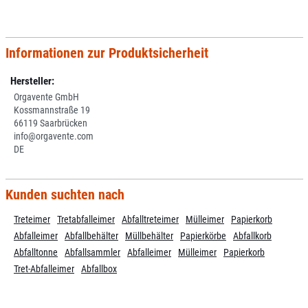
Informationen zur Produktsicherheit
Hersteller:
Orgavente GmbH
Kossmannstraße 19
66119 Saarbrücken
info@orgavente.com
DE
Kunden suchten nach
Treteimer
Tretabfalleimer
Abfalltreteimer
Mülleimer
Papierkorb
Abfalleimer
Abfallbehälter
Müllbehälter
Papierkörbe
Abfallkorb
Abfalltonne
Abfallsammler
Abfalleimer
Mülleimer
Papierkorb
Tret-Abfalleimer
Abfallbox