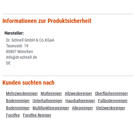
Informationen zur Produktsicherheit
Hersteller:
Dr. Schnell GmbH & Co.KGaA
Taunusstr. 19
80807 München
info@dr-schnell.de
DE
Kunden suchten nach
Mehrzweckreiniger
Multireiniger
Allzweckreiniger
Oberflächenreiniger
Bodenreiniger
Unterhaltsreiniger
Haushaltsreiniger
Fußbodenreiniger
Bodenreiniger
Multifunktionsreiniger
Allesreiniger
Vielzweckreiniger
Forolfee
Forolfee Reiniger