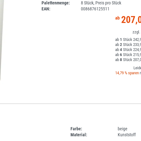
Palettenmenge:
8 Stück, Preis pro Stück
EAN:
0086876125511
207,
1
242,9
2
233,9
4
224,9
6
215,9
8
207,0
Leid
14,79 % sparen
m
Farbe:
beige
Material:
Kunststoff