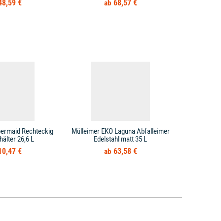
48,59 €
68,57 €
bermaid Rechteckig
Mülleimer EKO Laguna Abfalleimer
Mülleimer T
hälter 26,6 L
Edelstahl matt 35 L
10,47 €
63,58 €