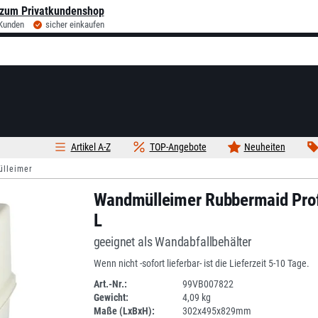
zum Privatkundenshop
 Kunden
sicher einkaufen
Artikel A-Z
TOP-Angebote
Neuheiten
lleimer
Wandmülleimer Rubbermaid Prof
L
geeignet als Wandabfallbehälter
Wenn nicht -sofort lieferbar- ist die Lieferzeit 5-10 Tage.
Art.-Nr.:
99VB007822
Gewicht:
4,09 kg
DV
Maße (LxBxH):
302x495x829mm