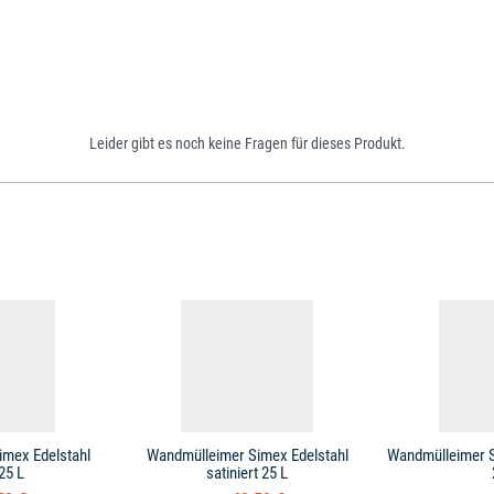
Leider gibt es noch keine Fragen für dieses Produkt.
mex Edelstahl
Wandmülleimer Simex Edelstahl
Wandmülleimer S
 25 L
satiniert 25 L