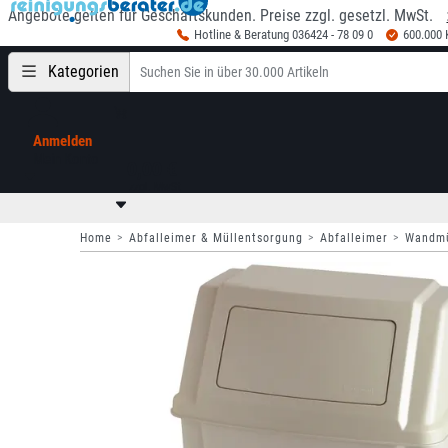
Angebote gelten für Geschäftskunden. Preise zzgl. gesetzl. MwSt.
Hotline & Beratung 036424 - 78 09 0
600.000
Kategorien
Anmelden
Mein Konto
0,00 €
zzgl. MwSt
Home
Abfalleimer & Müllentsorgung
Abfalleimer
Wandmü