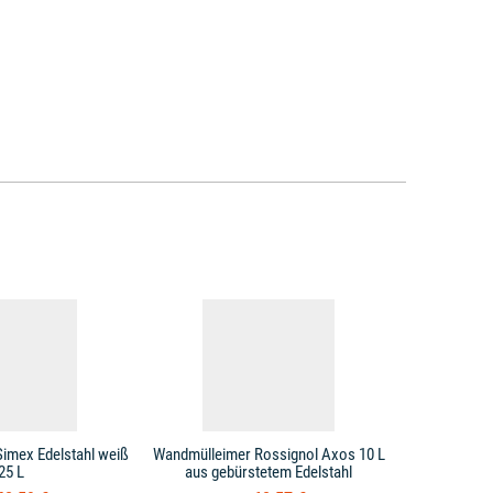
imex Edelstahl weiß
Wandmülleimer Rossignol Axos 10 L
Wandmülleim
25 L
aus gebürstetem Edelstahl
Abfall