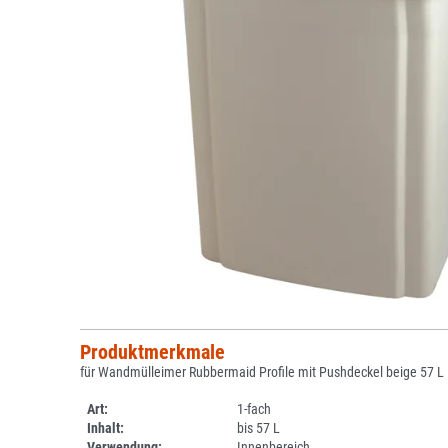
Produktmerkmale
für Wandmülleimer Rubbermaid Profile mit Pushdeckel beige 57 L
Art:
1-fach
Inhalt:
bis 57 L
Verwendung:
Innenbereich