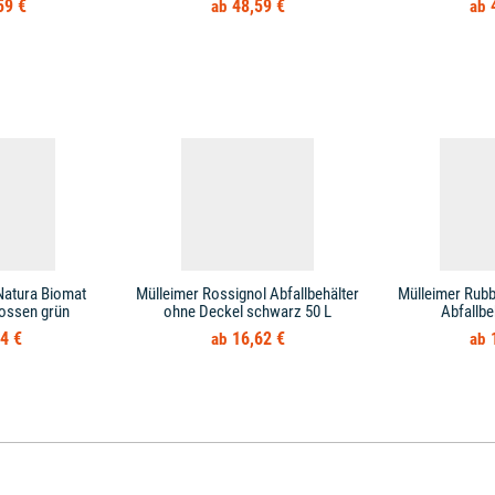
59 €
48,59 €
Natura Biomat
Mülleimer Rossignol Abfallbehälter
Mülleimer Rub
ossen grün
ohne Deckel schwarz 50 L
Abfallbe
4 €
16,62 €