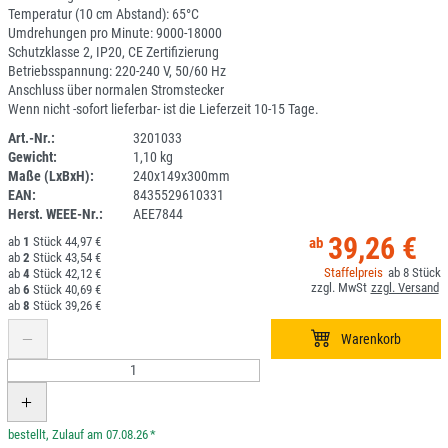
Temperatur (10 cm Abstand): 65°C
Umdrehungen pro Minute: 9000-18000
Schutzklasse 2, IP20, CE Zertifizierung
Betriebsspannung: 220-240 V, 50/60 Hz
Anschluss über normalen Stromstecker
Wenn nicht -sofort lieferbar- ist die Lieferzeit 10-15 Tage.
Art.-Nr.:
3201033
Gewicht:
1,10 kg
1ANEU
Maße (LxBxH):
240x149x300mm
EAN:
8435529610331
Herst. WEEE-Nr.:
AEE7844
39,26 €
1
44,97 €
2
43,54 €
8
4
42,12 €
6
40,69 €
8
39,26 €
*