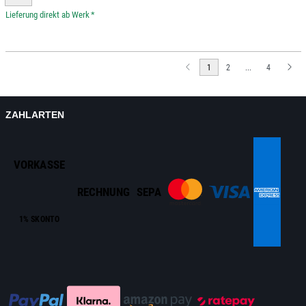
*
1
2
...
4
ZAHLARTEN
VORKASSE
RECHNUNG
SEPA
1% SKONTO