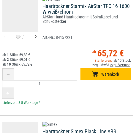
Haartrockner Starmix AirStar TFC 16 1600
W weiß/chrom
AirStar Hand-Haartrockner mit Spiralkabel und
Schukostecker
84157221
65,72 €
1
69,83 €
2
69,01 €
10
10
65,72 €
*
Haartrockner Simex Black Line ABS