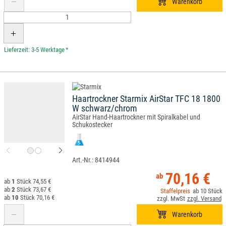
*
Haartrockner Starmix AirStar TFC 18 1800
W schwarz/chrom
AirStar Hand-Haartrockner mit Spiralkabel und
Schukostecker
8414944
70,16 €
1
74,55 €
2
73,67 €
10
10
70,16 €