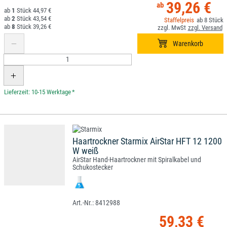
39,26 €
1
44,97 €
2
43,54 €
8
8
39,26 €
*
Haartrockner Starmix AirStar HFT 12 1200
W weiß
AirStar Hand-Haartrockner mit Spiralkabel und
Schukostecker
8412988
59,33 €