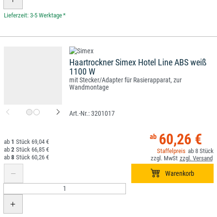
*
Haartrockner Simex Hotel Line ABS weiß
1100 W
mit Stecker/Adapter für Rasierapparat, zur
Wandmontage
3201017
60,26 €
1
69,04 €
2
66,85 €
8
8
60,26 €