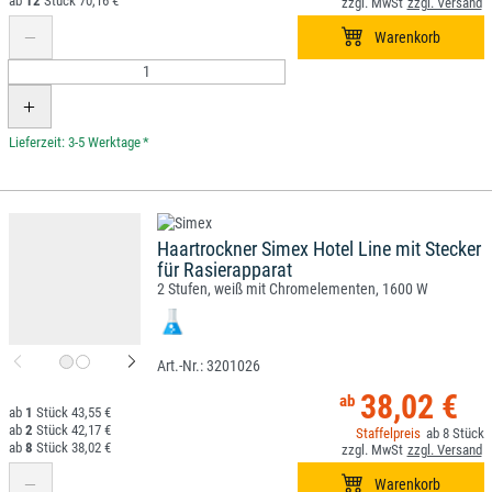
12
70,16 €
*
Haartrockner Simex Hotel Line mit Stecker
für Rasierapparat
2 Stufen, weiß mit Chromelementen, 1600 W
3201026
38,02 €
1
43,55 €
2
42,17 €
8
8
38,02 €