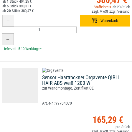
1
404,25 €
5
398,31 €
20
20
380,47 €
*
Sensor Haartrockner Orgavente QIBLI
HAIR ABS weiß 1200 W
zur Wandmontage, Zertifikat CE
99704070
165,29 €