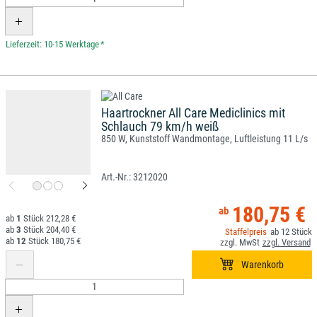
*
Haartrockner All Care Mediclinics mit
Schlauch 79 km/h weiß
850 W, Kunststoff Wandmontage, Luftleistung 11 L/s
3212020
180,75 €
1
212,28 €
3
204,40 €
12
12
180,75 €