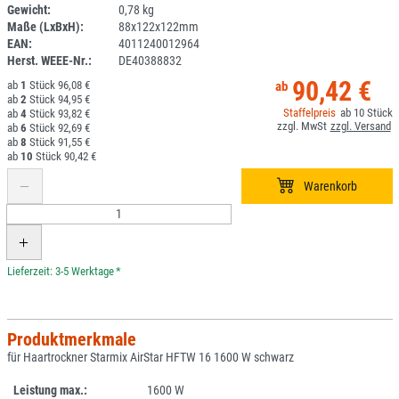
Gewicht:
0,78 kg
1A15-2
Maße (LxBxH):
88x122x122mm
EAN:
4011240012964
Herst. WEEE-Nr.:
DE40388832
90,42 €
1
96,08 €
2
94,95 €
10
4
93,82 €
6
92,69 €
8
91,55 €
10
90,42 €
*
Produktmerkmale
für Haartrockner Starmix AirStar HFTW 16 1600 W schwarz
Leistung max.:
1600 W