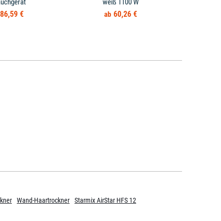
auchgerät
weiß 1100 W
86,59 €
60,26 €
ckner
Wand-Haartrockner
Starmix AirStar HFS 12