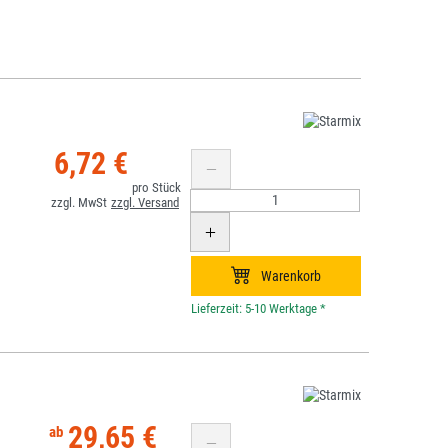
6,72 €
*
29,65 €