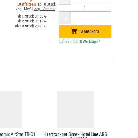
10
1
31,50 €
2
31,13 €
10
29,65 €
*
armix AirStar TB-C1
Haartrockner Simex Hotel Line ABS
Haartrockne