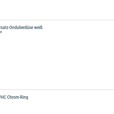
rsatz-Ondulierdüse weiß
ie
 WHC Chrom-Ring