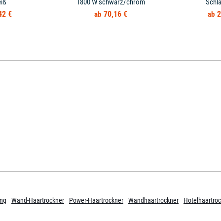
iß
1800 W schwarz/chrom
Schl
42 €
70,16 €
2
ung
Wand-Haartrockner
Power-Haartrockner
Wandhaartrockner
Hotelhaartro