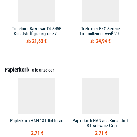
Treteimer Bayersan DUS45B
Treteimer EKO Serene
Kunststoff grau/grün 87 L
Tretmülleimer weiß 20 L
21,63 €
24,94 €
Papierkorb
alle anzeigen
Papierkorb HAN 18 L lichtgrau
Papierkorb HAN aus Kunststoff
18 L schwarz Grip
2,71 €
2,71 €