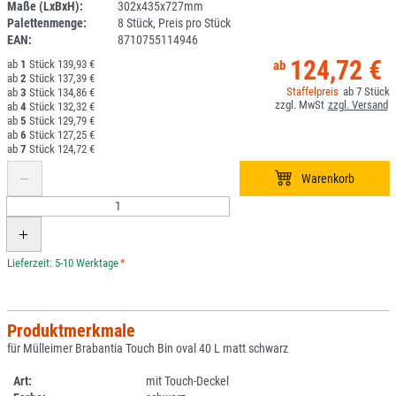
Maße (LxBxH):
302x435x727mm
Palettenmenge:
8 Stück, Preis pro Stück
EAN:
8710755114946
124,72 €
1
139,93 €
2
137,39 €
7
3
134,86 €
4
132,32 €
5
129,79 €
6
127,25 €
7
124,72 €
*
Produktmerkmale
für Mülleimer Brabantia Touch Bin oval 40 L matt schwarz
Art:
mit Touch-Deckel