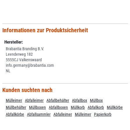
Informationen zur Produktsicherheit
Hersteller:
Brabantia Branding B.V.
Leenderweg 182
5555CJ Valkenswaard
info.germany@brabantia.com
NL
Kunden suchten nach
Mülleimer
Abfalleimer
Abfallbehälter
Abfallbox
Müllbox
Müllbehälter
Müllboxen
Abfallboxen
Müllkorb
Abfallkorb
Müllkörbe
Abfallkörbe
Abfallsammler
Abfalleimer
Mülleimer
Papierkorb