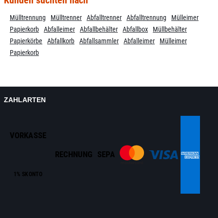
Mülltrennung
Mülltrenner
Abfalltrenner
Abfalltrennung
Mülleimer
Papierkorb
Abfalleimer
Abfallbehälter
Abfallbox
Müllbehälter
Papierkörbe
Abfallkorb
Abfallsammler
Abfalleimer
Mülleimer
Papierkorb
ZAHLARTEN
VORKASSE
RECHNUNG
SEPA
1% SKONTO