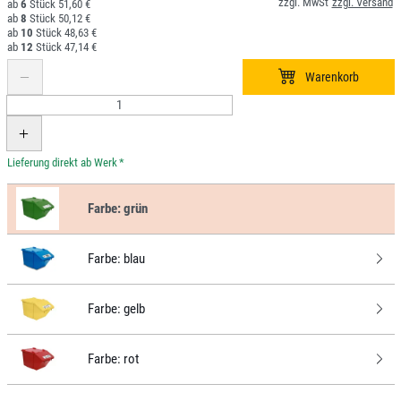
6
51,60 €
8
50,12 €
10
48,63 €
12
47,14 €
*
Farbe:
grün
Farbe:
blau
Farbe:
gelb
Farbe:
rot