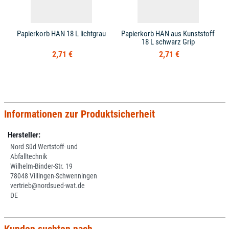
Papierkorb HAN 18 L lichtgrau
Papierkorb HAN aus Kunststoff
18 L schwarz Grip
2,71 €
2,71 €
Informationen zur Produktsicherheit
Hersteller:
Nord Süd Wertstoff- und
Abfalltechnik
Wilhelm-Binder-Str. 19
78048 Villingen-Schwenningen
vertrieb@nordsued-wat.de
DE
Kunden suchten nach