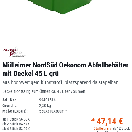
Mülleimer NordSüd Oekonom Abfallbehälter
mit Deckel 45 L grü
aus hochwertigem Kunststoff, platzsparend da stapelbar
Deckel frontseitig zum Öffnen ca. 45 Liter Volumen
Art.-Nr.:
99401516
Gewicht:
2,50 kg
DV
Maße (LxBxH):
550x310x300mm
47,14 €
1
56,06 €
2
54,57 €
12
4
53,09 €