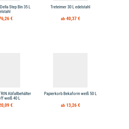
Della Step Bin 35 L
Treteimer 30 L edelstahl
Treteimer 
elstahl
Mülleimer
76,26 €
40,37 €
RIN Abfallbehälter
Papierkorb Bekaform weiß 50 L
Papierkorb H
ff weiß 40 L
20,09 €
13,26 €