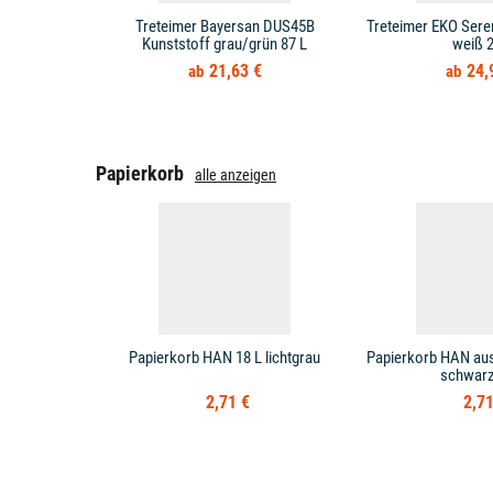
Treteimer Bayersan DUS45B
Treteimer EKO Sere
Kunststoff grau/grün 87 L
weiß 2
21,63 €
24,
Papierkorb
alle anzeigen
Papierkorb HAN 18 L lichtgrau
Papierkorb HAN aus
schwarz
2,71 €
2,71