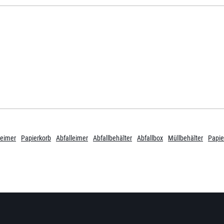
leimer
Papierkorb
Abfalleimer
Abfallbehälter
Abfallbox
Müllbehälter
Papie