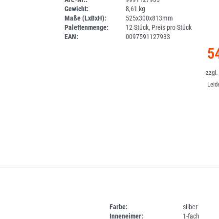
Gewicht:
8,61 kg
DV
Maße (LxBxH):
525x300x813mm
Palettenmenge:
12 Stück, Preis pro Stück
EAN:
0097591127933
5
Leid
Farbe:
silber
Inneneimer:
1-fach