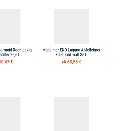
bermaid Rechteckig
Mülleimer EKO Laguna Abfalleimer
Mülleimer T
hälter 26,6 L
Edelstahl matt 35 L
10,47 €
63,58 €