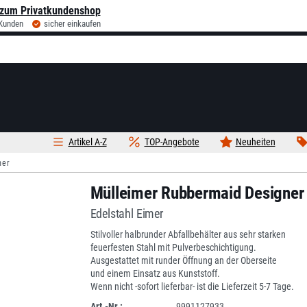
zum Privatkundenshop
 Kunden
sicher einkaufen
Artikel A-Z
TOP-Angebote
Neuheiten
mer
Mülleimer Rubbermaid Designer 
Edelstahl Eimer
Stilvoller halbrunder Abfallbehälter aus sehr starken
feuerfesten Stahl mit Pulverbeschichtigung.
Ausgestattet mit runder Öffnung an der Oberseite
und einem Einsatz aus Kunststoff.
Wenn nicht -sofort lieferbar- ist die Lieferzeit 5-7 Tage.
Art.-Nr.:
9991127933