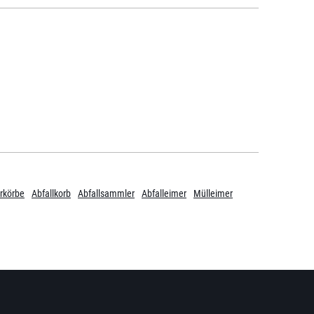
rkörbe
Abfallkorb
Abfallsammler
Abfalleimer
Mülleimer