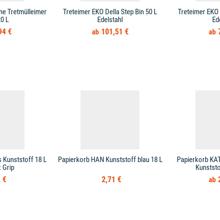
ne Tretmülleimer
Treteimer EKO Della Step Bin 50 L
Treteimer EKO 
0 L
Edelstahl
Ed
94 €
101,51 €
 Kunststoff 18 L
Papierkorb HAN Kunststoff blau 18 L
Papierkorb KAT
 Grip
Kunststo
 €
2,71 €