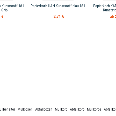
 Kunststoff 18 L
Papierkorb HAN Kunststoff blau 18 L
Papierkorb KAT
 Grip
Kunststo
 €
2,71 €
llbehälter
Müllboxen
Abfallboxen
Müllkorb
Abfallkorb
Müllkörbe
Abfallkö