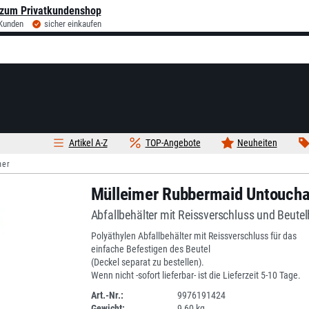
zum Privatkundenshop
 Kunden
sicher einkaufen
Artikel A-Z
TOP-Angebote
Neuheiten
mer
Mülleimer Rubbermaid Untouchab
Abfallbehälter mit Reissverschluss und Beutel
Polyäthylen Abfallbehälter mit Reissverschluss für das
einfache Befestigen des Beutel
(Deckel separat zu bestellen).
Wenn nicht -sofort lieferbar- ist die Lieferzeit 5-10 Tage.
Art.-Nr.:
9976191424
Gewicht:
9,60 kg
DV