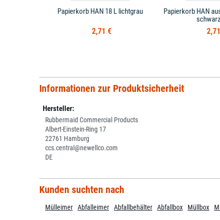
Papierkorb HAN 18 L lichtgrau
Papierkorb HAN aus
schwarz
2,71 €
2,71
Informationen zur Produktsicherheit
Hersteller:
Rubbermaid Commercial Products
Albert-Einstein-Ring 17
22761 Hamburg
ccs.central@newellco.com
DE
Kunden suchten nach
Mülleimer
Abfalleimer
Abfallbehälter
Abfallbox
Müllbox
Mü