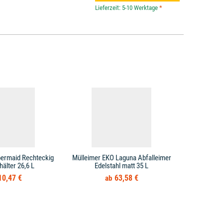
*
bermaid Rechteckig
Mülleimer EKO Laguna Abfalleimer
Mülleimer T
hälter 26,6 L
Edelstahl matt 35 L
10,47 €
63,58 €