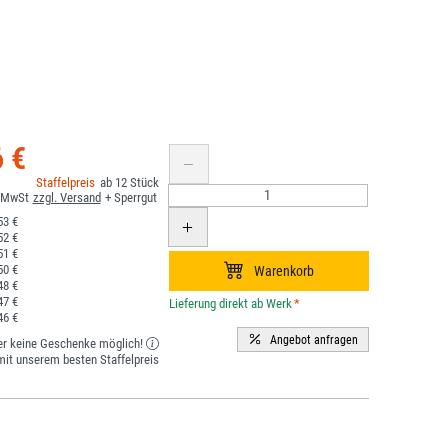
6 €
12
53 €
52 €
51 €
50 €
48 €
47 €
*
46 €
er keine Geschenke möglich!
it unserem besten Staffelpreis