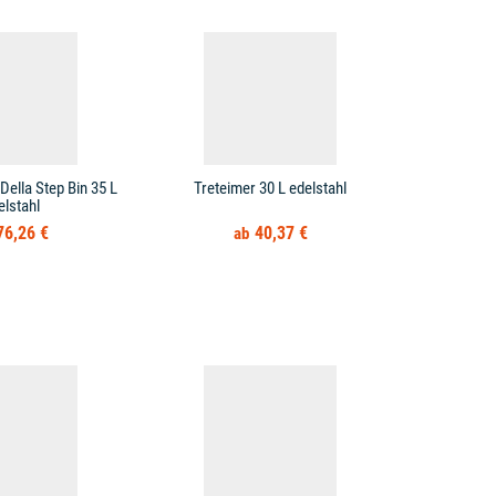
Della Step Bin 35 L
Treteimer 30 L edelstahl
Treteimer 
elstahl
Mülleimer
76,26 €
40,37 €