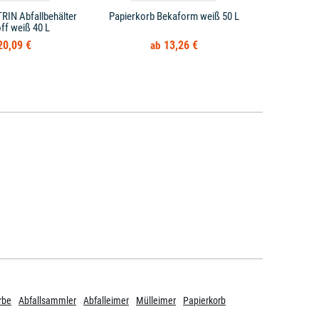
RIN Abfallbehälter
Papierkorb Bekaform weiß 50 L
Papierkorb H
ff weiß 40 L
20,09 €
13,26 €
rbe
Abfallsammler
Abfalleimer
Mülleimer
Papierkorb