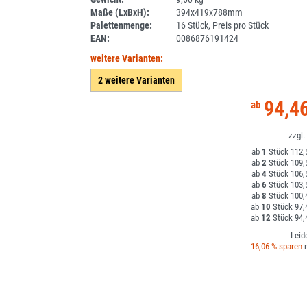
Maße (LxBxH):
394x419x788mm
Palettenmenge:
16 Stück, Preis pro Stück
EAN:
0086876191424
weitere Varianten:
2 weitere Varianten
94,4
1
112,
2
109,
4
106,
6
103,
8
100,
10
97,
12
94,
Leid
16,06 % sparen
m