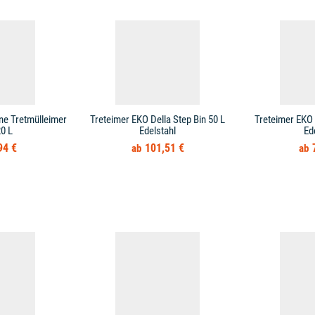
ne Tretmülleimer
Treteimer EKO Della Step Bin 50 L
Treteimer EKO 
0 L
Edelstahl
Ed
94 €
101,51 €