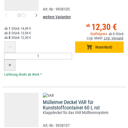
9938105
weitere Varianten
12,30 €
1
14,49 €
2
13,94 €
8
8
12,30 €
*
Mülleimer Deckel VAR für
Kunststoffcontainer 60 L rot
Klappdeckel für das VAR Mülltrennsystem
9938107