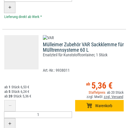
*
Mülleimer Zubehör VAR Sackklemme für
Mülltrennsysteme 60 L
Ersatzteil für Kunststoffcontainer, 1 Stück
9938011
5,36 €
1
6,53 €
5
6,24 €
20
20
5,36 €