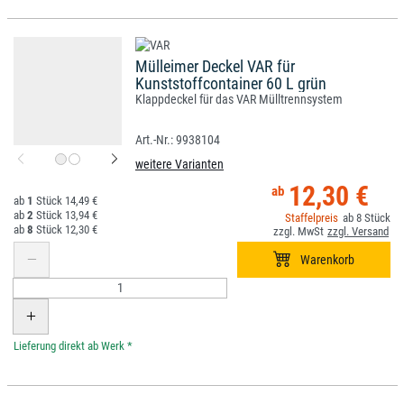
Mülleimer Deckel VAR für
Kunststoffcontainer 60 L grün
Klappdeckel für das VAR Mülltrennsystem
9938104
weitere Varianten
12,30 €
1
14,49 €
2
13,94 €
8
8
12,30 €
*