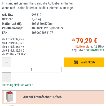
Im standard Lieferumfang sind die Aufkleber enthalten.
Wenn nicht -sofort lieferbar- ist die Lieferzeit 5-10 Tage.
Art.-Nr.:
993810
Gewicht:
3,70 kg
DV
Maße (LxBxH):
405x360x570mm
Palettenmenge:
48 Stück, Preis pro Stück
EAN:
4030695038107
79,29 €
1
92,45 €
3
89,16 €
12
6
85,87 €
9
82,58 €
12
79,29 €
*
Anzahl Trennfächer:
1-fach