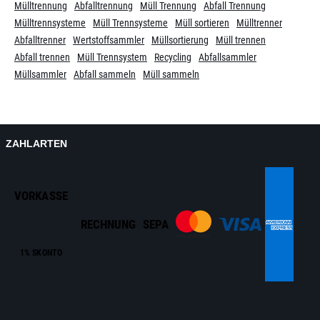
Mülltrennung
Abfalltrennung
Müll Trennung
Abfall Trennung
Mülltrennsysteme
Müll Trennsysteme
Müll sortieren
Mülltrenner
Abfalltrenner
Wertstoffsammler
Müllsortierung
Müll trennen
Abfall trennen
Müll Trennsystem
Recycling
Abfallsammler
Müllsammler
Abfall sammeln
Müll sammeln
ZAHLARTEN
VORKASSE
RECHNUNG
SEPA
1% SKONTO