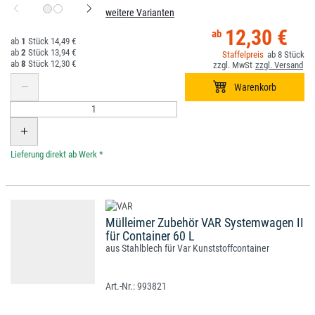
weitere Varianten
12,30 €
1
14,49 €
2
13,94 €
8
8
12,30 €
*
Mülleimer Zubehör VAR Systemwagen II
für Container 60 L
aus Stahlblech für Var Kunststoffcontainer
993821