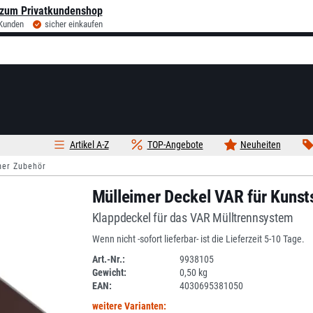
zum Privatkundenshop
 Kunden
sicher einkaufen
Artikel A-Z
TOP-Angebote
Neuheiten
mer Zubehör
Mülleimer Deckel VAR für Kunsts
Klappdeckel für das VAR Mülltrennsystem
Wenn nicht -sofort lieferbar- ist die Lieferzeit 5-10 Tage.
Art.-Nr.:
9938105
Gewicht:
0,50 kg
DV
EAN:
4030695381050
weitere Varianten: