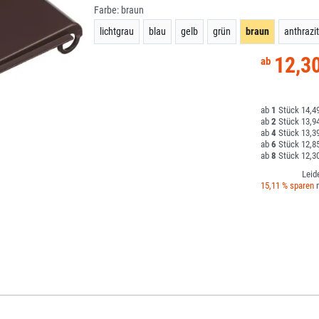
Farbe:
braun
lichtgrau
blau
gelb
grün
braun
anthrazit
12,3
1
14,49
2
13,94
4
13,39
6
12,85
8
12,30
Leid
15,11 % sparen
m