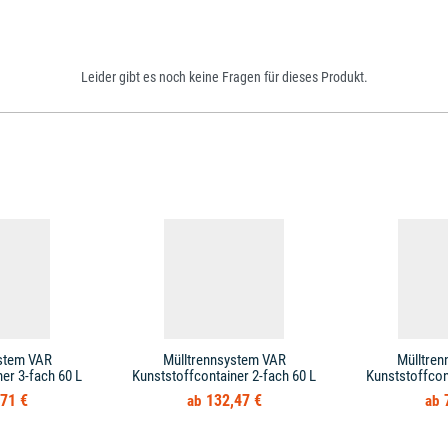
Leider gibt es noch keine Fragen für dieses Produkt.
stem VAR
Mülltrennsystem VAR
Mülltre
er 3-fach 60 L
Kunststoffcontainer 2-fach 60 L
Kunststoffcon
71 €
132,47 €