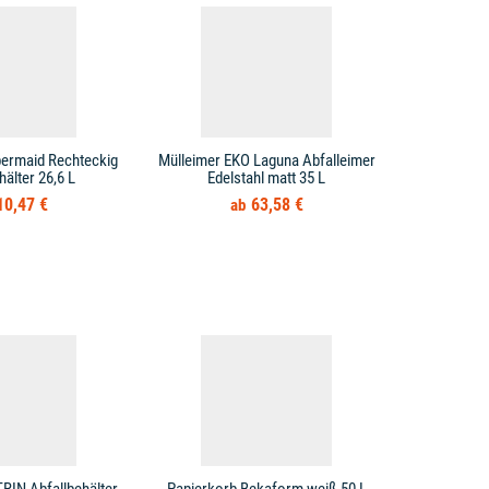
bermaid Rechteckig
Mülleimer EKO Laguna Abfalleimer
Mülleimer T
hälter 26,6 L
Edelstahl matt 35 L
10,47 €
63,58 €