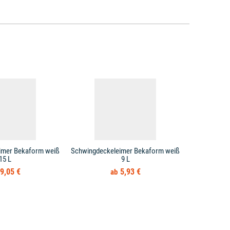
imer Bekaform weiß
Schwingdeckeleimer Bekaform weiß
Schwin
15 L
9 L
Abfall
9,05 €
5,93 €