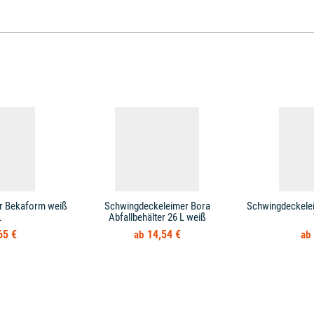
r Bekaform weiß
Schwingdeckeleimer Bora
Schwingdeckele
L
Abfallbehälter 26 L weiß
65 €
14,54 €