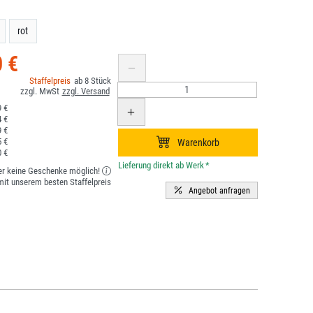
rot
0 €
8
 €
 €
 €
 €
 €
*
er keine Geschenke möglich!
it unserem besten Staffelpreis