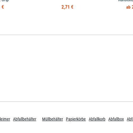
 €
2,71 €
leimer
Abfallbehälter
Müllbehälter
Papierkörbe
Abfallkorb
Abfallbox
Abf