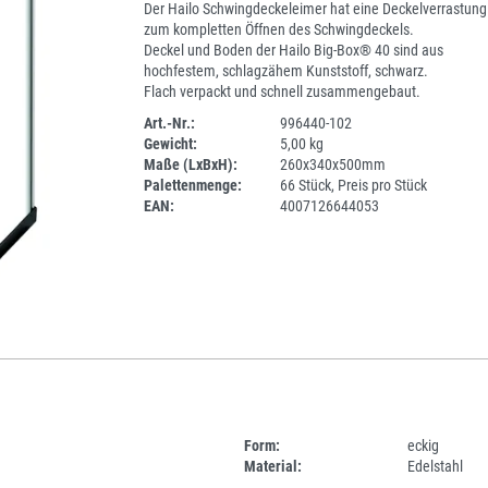
Der Hailo Schwingdeckeleimer hat eine Deckelverrastung
zum kompletten Öffnen des Schwingdeckels.
Deckel und Boden der Hailo Big-Box® 40 sind aus
hochfestem, schlagzähem Kunststoff, schwarz.
Flach verpackt und schnell zusammengebaut.
Art.-Nr.:
996440-102
Gewicht:
5,00 kg
SPERRE
Maße (LxBxH):
260x340x500mm
Palettenmenge:
66 Stück, Preis pro Stück
EAN:
4007126644053
Form:
eckig
Material:
Edelstahl