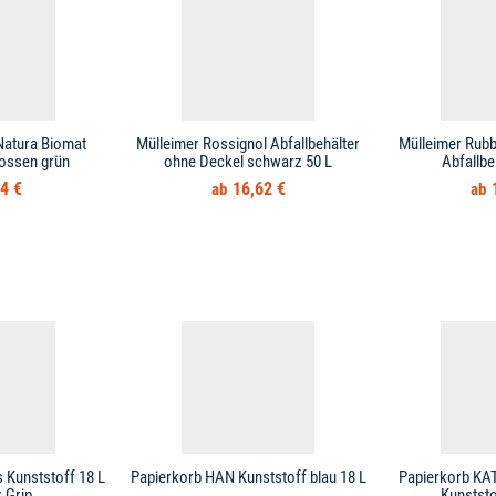
Natura Biomat
Mülleimer Rossignol Abfallbehälter
Mülleimer Rub
ossen grün
ohne Deckel schwarz 50 L
Abfallbe
4 €
16,62 €
 Kunststoff 18 L
Papierkorb HAN Kunststoff blau 18 L
Papierkorb KAT
 Grip
Kunststo