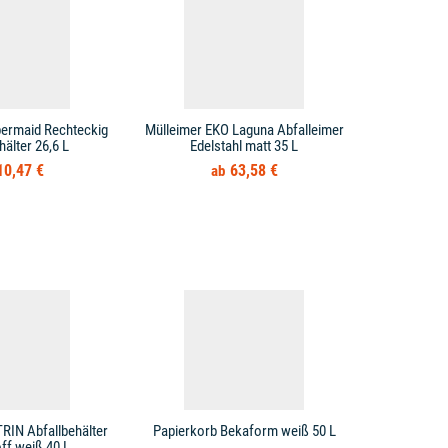
bermaid Rechteckig
Mülleimer EKO Laguna Abfalleimer
Mülleimer T
hälter 26,6 L
Edelstahl matt 35 L
10,47 €
63,58 €
RIN Abfallbehälter
Papierkorb Bekaform weiß 50 L
Papierkorb H
ff weiß 40 L