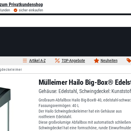
zum Privatkundenshop
 Kunden
sicher einkaufen
Artikel A-Z
TOP-Angebote
Neuheiten
gdeckeleimer
Mülleimer Hailo Big-Box® Edels
Gehäuse: Edelstahl, Schwingdeckel: Kunststo
Großraum-Abfallbox Hailo Big-Box® 40, edelstahl-schwar
Fassungsvermögen: 40 L
Der Hailo Schwingdeckeleimer hat ein Gehäuse aus
rostfreiem Edelstahl.
Diese großvolumige Abfallbox mit automatisch schließe
Schwingdeckel hat eine formschöne, runde Einwurfmulde