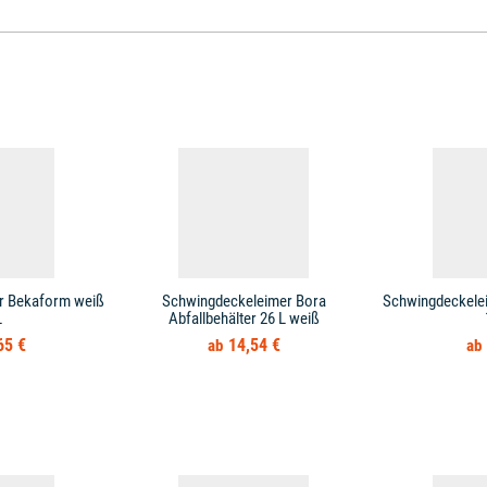
r Bekaform weiß
Schwingdeckeleimer Bora
Schwingdeckele
L
Abfallbehälter 26 L weiß
65 €
14,54 €