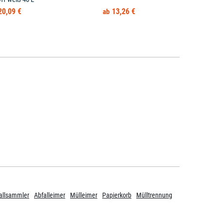
20,09 €
13,26 €
allsammler
Abfalleimer
Mülleimer
Papierkorb
Mülltrennung