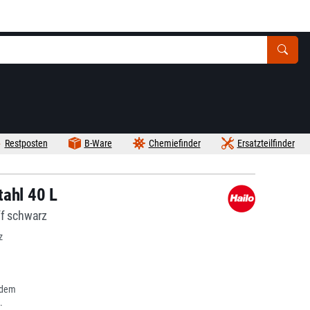
Restposten
B-Ware
Chemiefinder
Ersatzteilfinder
tahl 40 L
ff schwarz
z
ndem
.