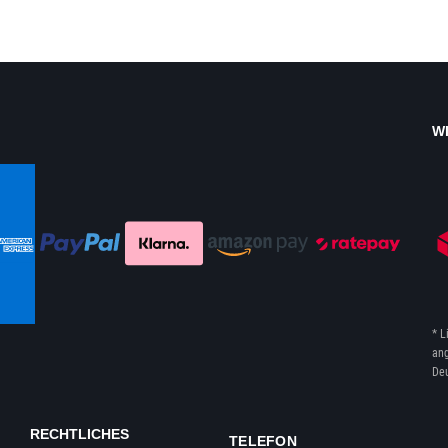
W
* L
ang
Deu
RECHTLICHES
TELEFON