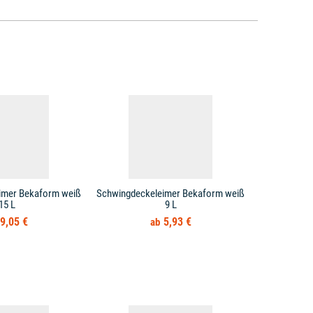
imer Bekaform weiß
Schwingdeckeleimer Bekaform weiß
Schwin
15 L
9 L
Abfall
9,05 €
5,93 €