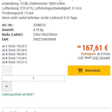
entwicklung: 70 dB, Elektromotor: 5800 U/Min.
Luftleistung: 270 m³/h, Luftstromgeschwindigkeit: 31 m/s
Trocknungszeit: 15 sek
Wenn nicht -sofort lieferbar- ist die Lieferzeit 5-10 Tage.
Art.-Nr.:
32IM010
Gewicht:
4,70 kg
DV
Maße (LxBxH):
258x150x228mm
EAN:
5902734850898
167,61 €
1
194,32 €
2
187,64 €
8
4
180,96 €
6
174,28 €
8
167,61 €
*