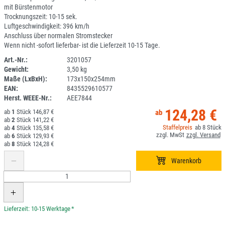
mit Bürstenmotor
Trocknungszeit: 10-15 sek.
Luftgeschwindigkeit: 396 km/h
Anschluss über normalen Stromstecker
Wenn nicht -sofort lieferbar- ist die Lieferzeit 10-15 Tage.
Art.-Nr.:
3201057
Gewicht:
3,50 kg
1ANEU
Maße (LxBxH):
173x150x254mm
EAN:
8435529610577
Herst. WEEE-Nr.:
AEE7844
124,28 €
1
146,87 €
2
141,22 €
8
4
135,58 €
6
129,93 €
8
124,28 €
*