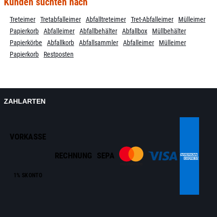
Kunden suchten nach
Treteimer
Tretabfalleimer
Abfalltreteimer
Tret-Abfalleimer
Mülleimer
Papierkorb
Abfalleimer
Abfallbehälter
Abfallbox
Müllbehälter
Papierkörbe
Abfallkorb
Abfallsammler
Abfalleimer
Mülleimer
Papierkorb
Restposten
ZAHLARTEN
VORKASSE
RECHNUNG
SEPA
1% SKONTO