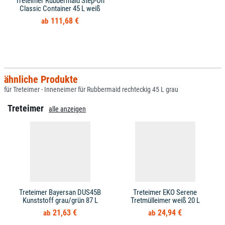
Treteimer Rubbermaid Step-On
Classic Container 45 L weiß
111,68 €
ähnliche Produkte
für Treteimer - Inneneimer für Rubbermaid rechteckig 45 L grau
Treteimer
alle anzeigen
Treteimer Bayersan DUS45B
Treteimer EKO Serene
Kunststoff grau/grün 87 L
Tretmülleimer weiß 20 L
21,63 €
24,94 €