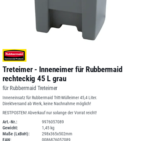
Treteimer - Inneneimer für Rubbermaid
rechteckig 45 L grau
für Rubbermaid Treteimer
Inneneinsatz für Rubbermaid Tritt-Mülleimer 45,4 Liter.
Direktversand ab Werk, keine Nachnahme möglich!
RESTPOSTEN! Abverkauf nur solange der Vorrat reicht!
Art.-Nr.:
9976057089
Gewicht:
1,45 kg
SPERRE
Maße (LxBxH):
298x365x502mm
EAN:
0086876057089