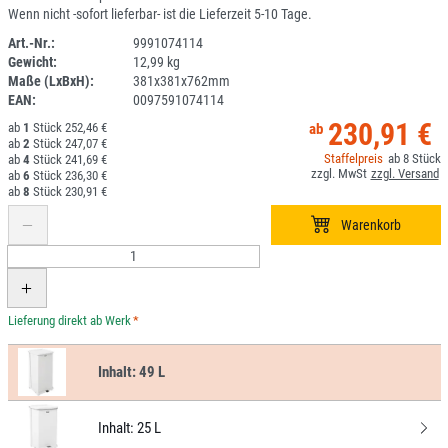
Wenn nicht -sofort lieferbar- ist die Lieferzeit 5-10 Tage.
Art.-Nr.:
9991074114
Gewicht:
12,99 kg
1ANEU
Maße (LxBxH):
381x381x762mm
EAN:
0097591074114
230,91 €
1
252,46 €
2
247,07 €
8
4
241,69 €
6
236,30 €
8
230,91 €
*
Inhalt:
49 L
Inhalt:
25 L