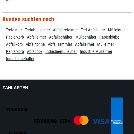
Kunden suchten nach
Treteimer
Tretabfalleimer
Abfalltreteimer
Tret-Abfalleimr
Mülleimer
Papierkorb
Abfalleimer
Abfallbehälter
Müllbehälter
Papierkörbe
Abfallkorb
Abfalltonne
Abfallsammler
Abfalleimer
Mülleimer
Papierkorb
Abfallbox
Industriemülleimer
Industrie Mülleimer
Industriebehälter
ZAHLARTEN
VORKASSE
RECHNUNG
SEPA
1% SKONTO