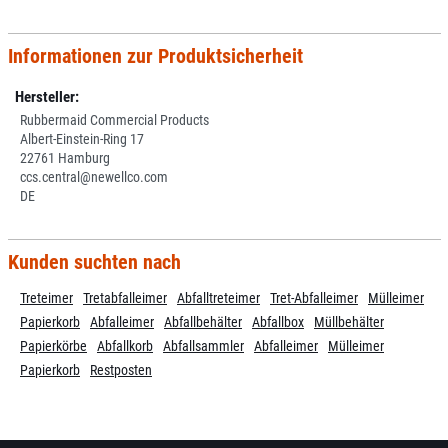
Informationen zur Produktsicherheit
Hersteller:
Rubbermaid Commercial Products
Albert-Einstein-Ring 17
22761 Hamburg
ccs.central@newellco.com
DE
Kunden suchten nach
Treteimer
Tretabfalleimer
Abfalltreteimer
Tret-Abfalleimer
Mülleimer
Papierkorb
Abfalleimer
Abfallbehälter
Abfallbox
Müllbehälter
Papierkörbe
Abfallkorb
Abfallsammler
Abfalleimer
Mülleimer
Papierkorb
Restposten