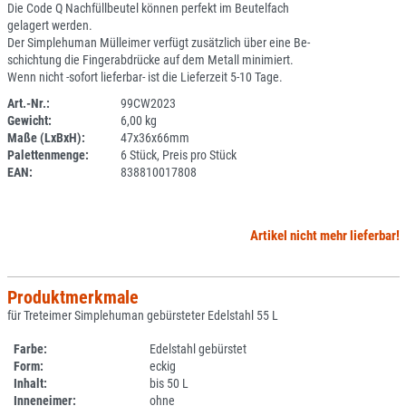
Die Code Q Nachfüllbeutel können perfekt im Beutelfach
gelagert werden.
Der Simplehuman Mülleimer verfügt zusätzlich über eine Be-
schichtung die Fingerabdrücke auf dem Metall minimiert.
Wenn nicht -sofort lieferbar- ist die Lieferzeit 5-10 Tage.
Art.-Nr.:
99CW2023
Gewicht:
6,00 kg
SPERRE
Maße (LxBxH):
47x36x66mm
Palettenmenge:
6 Stück, Preis pro Stück
EAN:
838810017808
Artikel nicht mehr lieferbar!
Produktmerkmale
für Treteimer Simplehuman gebürsteter Edelstahl 55 L
Farbe:
Edelstahl gebürstet
Form:
eckig
Inhalt:
bis 50 L
Inneneimer:
ohne