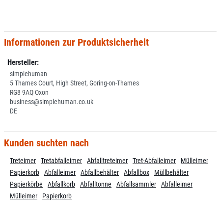
Informationen zur Produktsicherheit
Hersteller:
simplehuman
5 Thames Court, High Street, Goring-on-Thames
RG8 9AQ Oxon
business@simplehuman.co.uk
DE
Kunden suchten nach
Treteimer
Tretabfalleimer
Abfalltreteimer
Tret-Abfalleimer
Mülleimer
Papierkorb
Abfalleimer
Abfallbehälter
Abfallbox
Müllbehälter
Papierkörbe
Abfallkorb
Abfalltonne
Abfallsammler
Abfalleimer
Mülleimer
Papierkorb