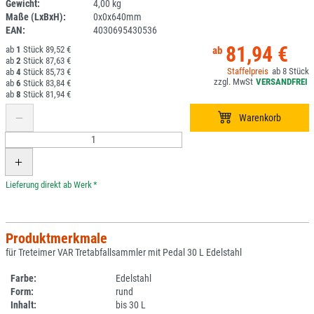
Gewicht:
4,00 kg
DV
Maße (LxBxH):
0x0x640mm
EAN:
4030695430536
81,94 €
1
89,52 €
2
87,63 €
8
4
85,73 €
6
83,84 €
8
81,94 €
*
Produktmerkmale
für Treteimer VAR Tretabfallsammler mit Pedal 30 L Edelstahl
Farbe:
Edelstahl
Form:
rund
Inhalt:
bis 30 L