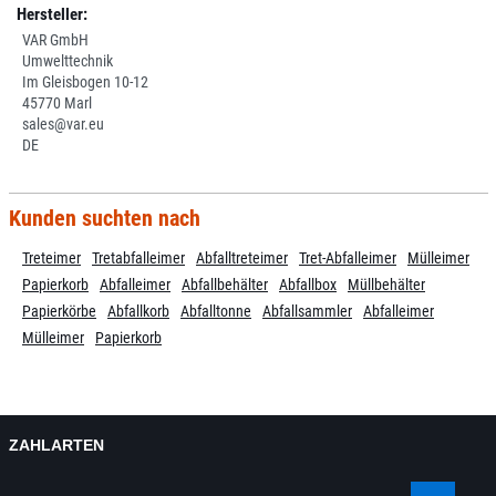
Hersteller:
VAR GmbH
Umwelttechnik
Im Gleisbogen 10-12
45770 Marl
sales@var.eu
DE
Kunden suchten nach
Treteimer
Tretabfalleimer
Abfalltreteimer
Tret-Abfalleimer
Mülleimer
Papierkorb
Abfalleimer
Abfallbehälter
Abfallbox
Müllbehälter
Papierkörbe
Abfallkorb
Abfalltonne
Abfallsammler
Abfalleimer
Mülleimer
Papierkorb
ZAHLARTEN