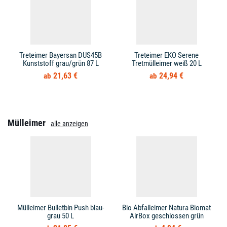
Treteimer Bayersan DUS45B
Treteimer EKO Serene
Kunststoff grau/grün 87 L
Tretmülleimer weiß 20 L
21,63 €
24,94 €
Mülleimer
alle anzeigen
Mülleimer Bulletbin Push blau-
Bio Abfalleimer Natura Biomat
grau 50 L
AirBox geschlossen grün