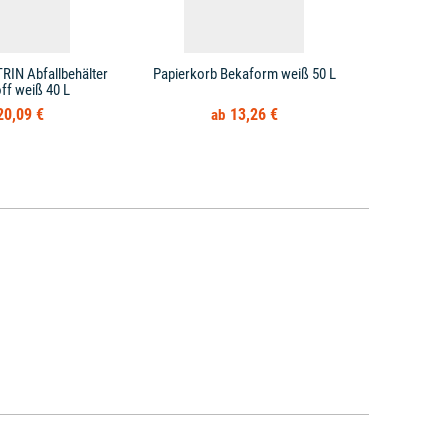
RIN Abfallbehälter
Papierkorb Bekaform weiß 50 L
Papierkorb H
ff weiß 40 L
20,09 €
13,26 €