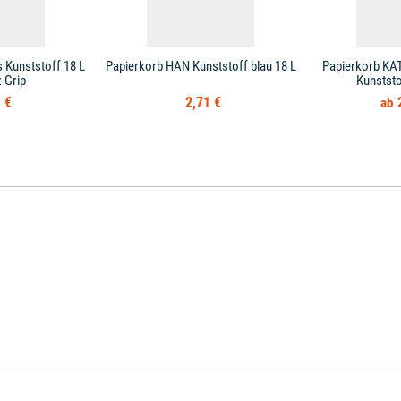
 Kunststoff 18 L
Papierkorb HAN Kunststoff blau 18 L
Papierkorb KAT
 Grip
Kunststo
 €
2,71 €