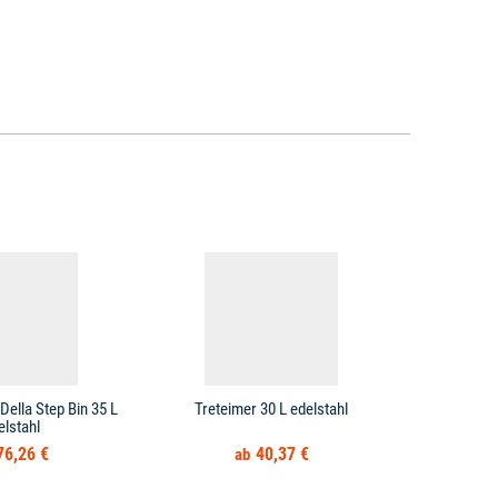
Della Step Bin 35 L
Treteimer 30 L edelstahl
Treteimer 
elstahl
Mülleimer
76,26 €
40,37 €