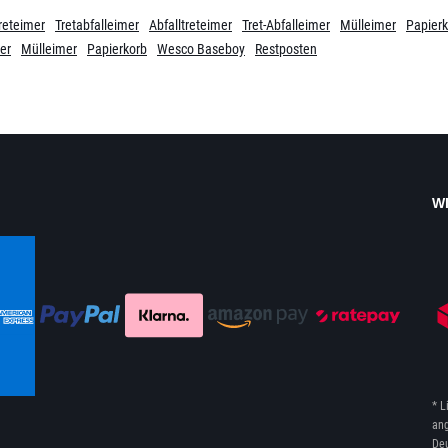
reteimer
Tretabfalleimer
Abfalltreteimer
Tret-Abfalleimer
Mülleimer
Papierk
er
Mülleimer
Papierkorb
Wesco Baseboy
Restposten
W
* L
ang
Deu