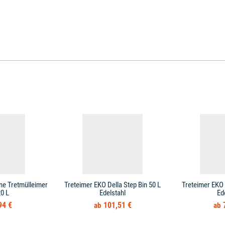
ne Tretmülleimer
Treteimer EKO Della Step Bin 50 L
Treteimer EKO 
0 L
Edelstahl
Ed
94 €
101,51 €