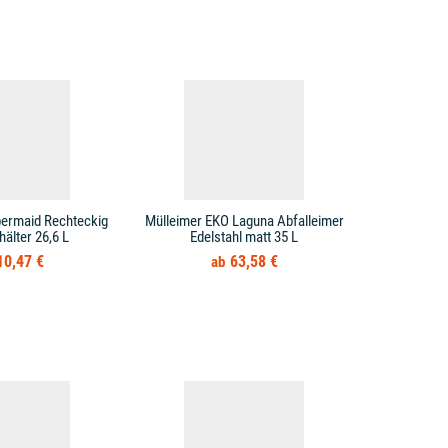
bermaid Rechteckig
Mülleimer EKO Laguna Abfalleimer
Mülleimer T
hälter 26,6 L
Edelstahl matt 35 L
10,47 €
63,58 €