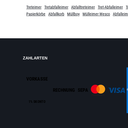
Treteimer
Tretabfalleimer
Abfalltreteimer
Tret-Abfalleimer
T
Papierkörbe
Abfallkorb
Müllboy
Mülleimer Wesco
Abfalleim
ZAHLARTEN
VORKASSE
RECHNUNG
SEPA
1% SKONTO