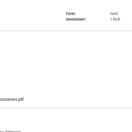
Form:
rund
Inneneimer:
1-fach
cessories.pdf