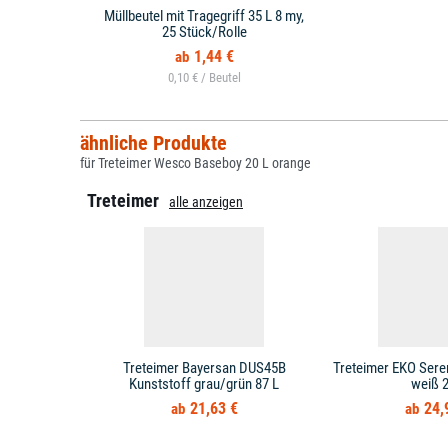
Müllbeutel mit Tragegriff 35 L 8 my,
25 Stück/Rolle
1,44 €
0,10 € /
ähnliche Produkte
für Treteimer Wesco Baseboy 20 L orange
Treteimer
alle anzeigen
Treteimer Bayersan DUS45B
Treteimer EKO Sere
Kunststoff grau/grün 87 L
weiß 2
21,63 €
24,