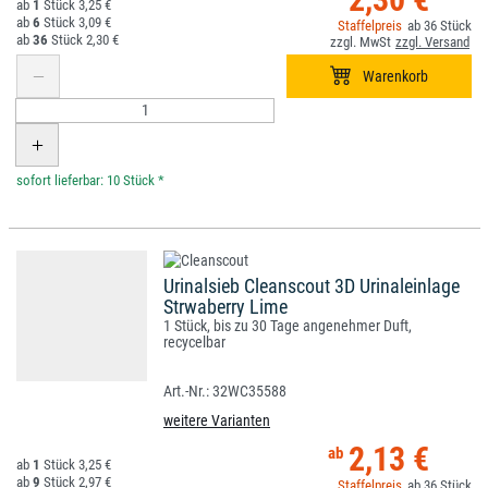
1
3,25 €
6
3,09 €
36
36
2,30 €
*
Urinalsieb Cleanscout 3D Urinaleinlage
Strwaberry Lime
1 Stück, bis zu 30 Tage angenehmer Duft,
recycelbar
32WC35588
weitere Varianten
2,13 €
1
3,25 €
9
2,97 €
36