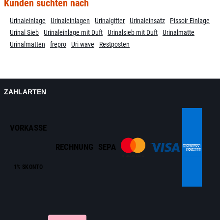
Kunden suchten nach
Urinaleinlage
Urinaleinlagen
Urinalgitter
Urinaleinsatz
Pissoir Einlage
Urinal Sieb
Urinaleinlage mit Duft
Urinalsieb mit Duft
Urinalmatte
Urinalmatten
frepro
Uri wave
Restposten
ZAHLARTEN
VORKASSE
RECHNUNG
SEPA
1% SKONTO