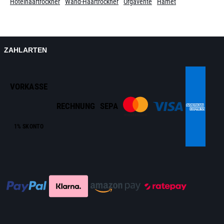
Hotelhaartrockner
Wand-Haartrockner
Orgavente
Hamet
ZAHLARTEN
VORKASSE
RECHNUNG
SEPA
1% SKONTO