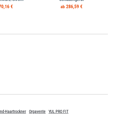
70,16 €
286,59 €
nd-Haartrockner
Orgavente
YUL PRO FIT