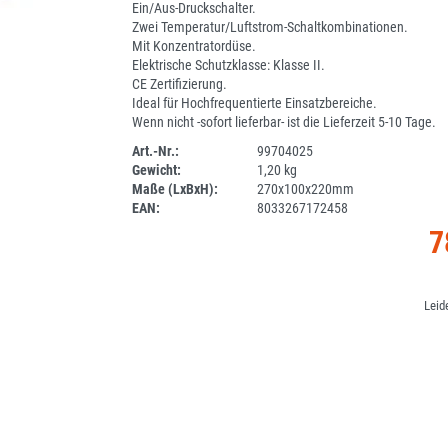
Ein/Aus-Druckschalter.
Zwei Temperatur/Luftstrom-Schaltkombinationen.
Mit Konzentratordüse.
Elektrische Schutzklasse: Klasse II.
CE Zertifizierung.
Ideal für Hochfrequentierte Einsatzbereiche.
Wenn nicht -sofort lieferbar- ist die Lieferzeit 5-10 Tage.
Art.-Nr.:
99704025
Gewicht:
1,20 kg
DV
Maße (LxBxH):
270x100x220mm
EAN:
8033267172458
7
Leid