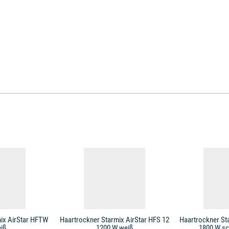
ix AirStar HFTW
Haartrockner Starmix AirStar HFS 12
Haartrockner St
iß
1200 W weiß
1800 W s