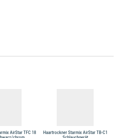
armix AirStar TFC 18
Haartrockner Starmix AirStar TB-C1
Haartrockne
chwarz/chrom
Schlauchgerät