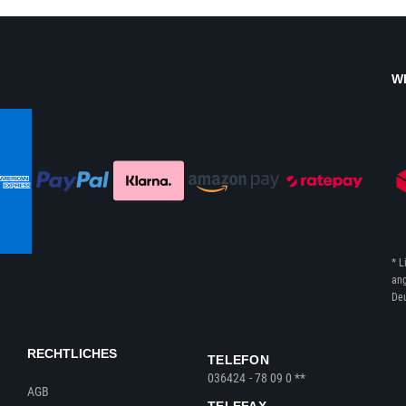
W
* L
ang
Deu
RECHTLICHES
TELEFON
036424 - 78 09 0 **
AGB
TELEFAX