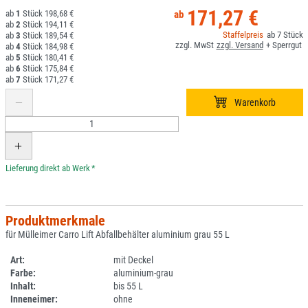
171,27 €
1
198,68 €
2
194,11 €
7
3
189,54 €
4
184,98 €
5
180,41 €
6
175,84 €
7
171,27 €
*
Produktmerkmale
für Mülleimer Carro Lift Abfallbehälter aluminium grau 55 L
Art:
mit Deckel
Farbe:
aluminium-grau
Inhalt:
bis 55 L
Inneneimer:
ohne