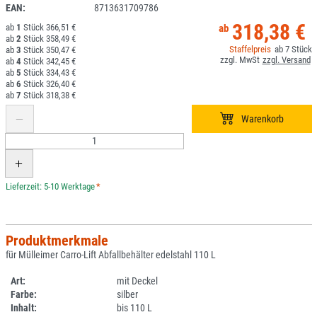
EAN:
8713631709786
318,38 €
1
366,51 €
2
358,49 €
7
3
350,47 €
4
342,45 €
5
334,43 €
6
326,40 €
7
318,38 €
*
Produktmerkmale
für Mülleimer Carro-Lift Abfallbehälter edelstahl 110 L
Art:
mit Deckel
Farbe:
silber
Inhalt:
bis 110 L