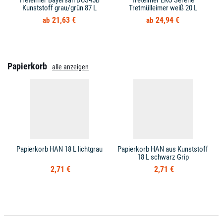
Treteimer Bayersan DUS45B
Treteimer EKO Serene
Kunststoff grau/grün 87 L
Tretmülleimer weiß 20 L
21,63 €
24,94 €
Papierkorb
alle anzeigen
Papierkorb HAN 18 L lichtgrau
Papierkorb HAN aus Kunststoff
18 L schwarz Grip
2,71 €
2,71 €