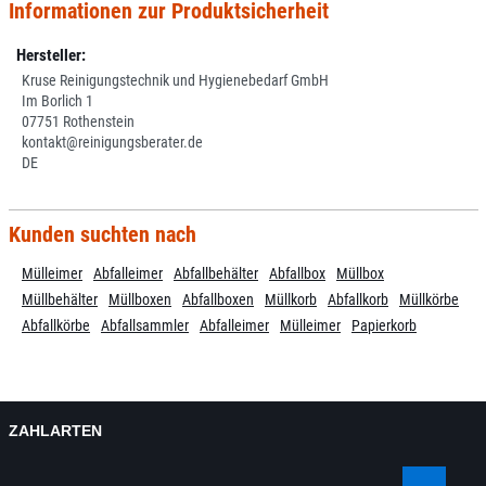
Informationen zur Produktsicherheit
Hersteller:
Kruse Reinigungstechnik und Hygienebedarf GmbH
Im Borlich 1
07751 Rothenstein
kontakt@reinigungsberater.de
DE
Kunden suchten nach
Mülleimer
Abfalleimer
Abfallbehälter
Abfallbox
Müllbox
Müllbehälter
Müllboxen
Abfallboxen
Müllkorb
Abfallkorb
Müllkörbe
Abfallkörbe
Abfallsammler
Abfalleimer
Mülleimer
Papierkorb
ZAHLARTEN