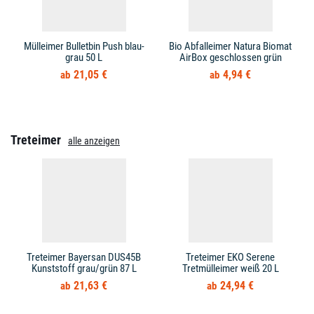
Mülleimer Bulletbin Push blau-
Bio Abfalleimer Natura Biomat
grau 50 L
AirBox geschlossen grün
21,05 €
4,94 €
Treteimer
alle anzeigen
Treteimer Bayersan DUS45B
Treteimer EKO Serene
Kunststoff grau/grün 87 L
Tretmülleimer weiß 20 L
21,63 €
24,94 €