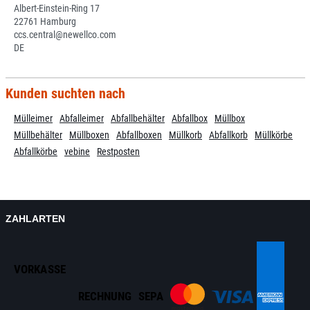
Albert-Einstein-Ring 17
22761 Hamburg
ccs.central@newellco.com
DE
Kunden suchten nach
Mülleimer
Abfalleimer
Abfallbehälter
Abfallbox
Müllbox
Müllbehälter
Müllboxen
Abfallboxen
Müllkorb
Abfallkorb
Müllkörbe
Abfallkörbe
vebine
Restposten
ZAHLARTEN
VORKASSE
RECHNUNG
SEPA