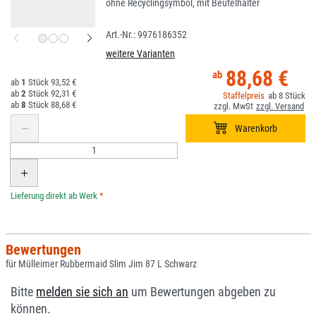
ohne Recyclingsymbol, mit Beutelhalter
9976186352
weitere Varianten
88,68 €
1
93,52 €
2
92,31 €
8
8
88,68 €
*
Bewertungen
für Mülleimer Rubbermaid Slim Jim 87 L Schwarz
Bitte
melden sie sich an
um Bewertungen abgeben zu
können.