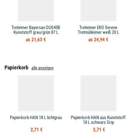
Treteimer Bayersan DUS45B
Treteimer EKO Serene
Kunststoff grau/grün 87 L
Tretmülleimer weiß 20 L
21,63 €
24,94 €
Papierkorb
alle anzeigen
Papierkorb HAN 18 L lichtgrau
Papierkorb HAN aus Kunststoff
18 L schwarz Grip
2,71 €
2,71 €