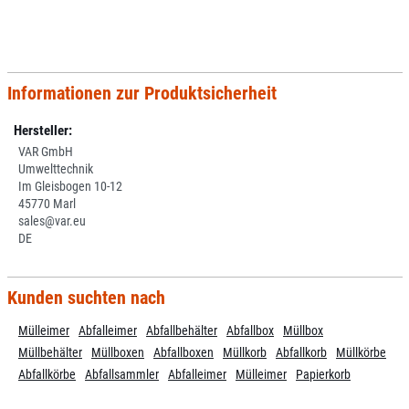
Informationen zur Produktsicherheit
Hersteller:
VAR GmbH
Umwelttechnik
Im Gleisbogen 10-12
45770 Marl
sales@var.eu
DE
Kunden suchten nach
Mülleimer
Abfalleimer
Abfallbehälter
Abfallbox
Müllbox
Müllbehälter
Müllboxen
Abfallboxen
Müllkorb
Abfallkorb
Müllkörbe
Abfallkörbe
Abfallsammler
Abfalleimer
Mülleimer
Papierkorb