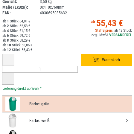
Gewicht:
3,50 kg
DV
Maße (LxBxH):
0x410x760mm
EAN:
4030695035632
55,43 €
1
64,01 €
2
62,58 €
12
4
61,15 €
6
59,72 €
8
58,29 €
10
56,86 €
12
55,43 €
*
Farbe:
grün
Farbe:
weiß