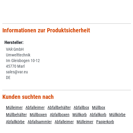
Informationen zur Produktsicherheit
Hersteller:
VAR GmbH
Umwelttechnik
Im Gleisbogen 10-12
45770 Marl
sales@var.eu
DE
Kunden suchten nach
Mülleimer
Abfalleimer
Abfallbehälter
Abfallbox
Müllbox
Müllbehälter
Müllboxen
Abfallboxen
Müllkorb
Abfallkorb
Müllkörbe
Abfallkörbe
Abfallsammler
Abfalleimer
Mülleimer
Papierkorb