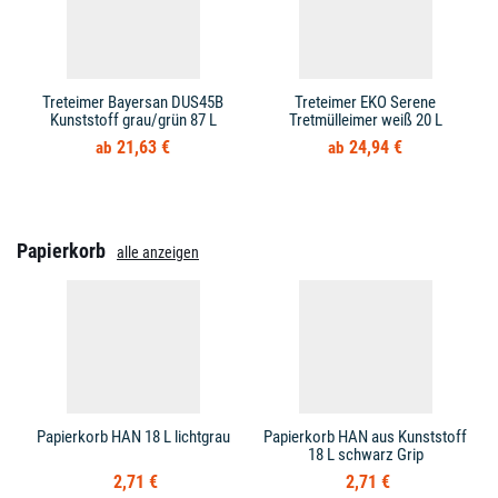
Treteimer Bayersan DUS45B
Treteimer EKO Serene
Kunststoff grau/grün 87 L
Tretmülleimer weiß 20 L
21,63 €
24,94 €
Papierkorb
alle anzeigen
Papierkorb HAN 18 L lichtgrau
Papierkorb HAN aus Kunststoff
18 L schwarz Grip
2,71 €
2,71 €