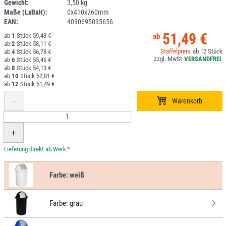
Gewicht:
3,50 kg
DV
Maße (LxBxH):
0x410x760mm
EAN:
4030695035656
51,49 €
1
59,43 €
2
58,11 €
12
4
56,78 €
6
55,46 €
8
54,13 €
10
52,81 €
12
51,49 €
*
Farbe:
weiß
Farbe:
grau