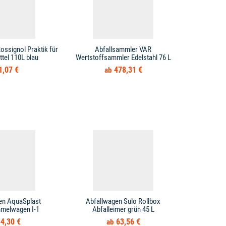
ossignol Praktik für
Abfallsammler VAR
Abfallsamml
tel 110L blau
Wertstoffsammler Edelstahl 76 L
sil
1,07 €
478,31 €
en AquaSplast
Abfallwagen Sulo Rollbox
Abfallwag
mmelwagen I-1
Abfalleimer grün 45 L
4,30 €
63,56 €