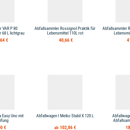
r VAR P 80
Abfallsammler Rossignol Praktik für
Abfallsammler R
68 L lichtgrau
Lebensmittel 110L rot
Lebensmit
64 €
40,66 €
4
a Easy Uno mit
Abfallwagen I Meiko Stabil X 120 L
Abfallwag
ifung
Abfallsa
0 €
102,86 €
18