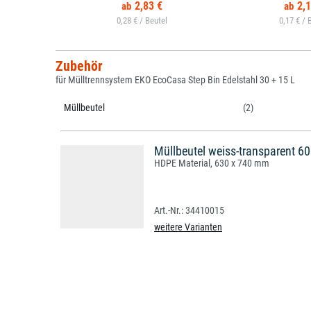
2,83 €
2,1
0,28 € /
0,17 € /
Zubehör
für Mülltrennsystem EKO EcoCasa Step Bin Edelstahl 30 + 15 L
Müllbeutel
(2)
Müllbeutel weiss-transparent 60
HDPE Material, 630 x 740 mm
34410015
weitere Varianten