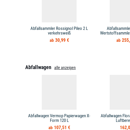
Abfallsammler Rossignol Pileo 2 L
Abfallsammle
verkehrsweiß
Wertstoffsammler 
30,99 €
255,
Abfallwagen
alle anzeigen
Abfallwagen Vermop Papierwagen X-
Abfallwagen Flor
Form 120 L
Luftbere
107,51 €
162,0