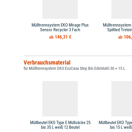
Mülltrennsystem EKO Mirage Plus
Mülltrennsystem
Sensor Recycler 3 Fach
Splitted Tretei
146,31 €
106,
Verbrauchsmaterial
für Mülltrennsystem EKO EcoCasa Step Bin Edelstahl 30 + 15 L
Müllbeutel EKO Type E Müllsäcke 25
Müllbeutel EKO Typ
bis 35 L weiß 12 Beutel
bis 15 L weiß