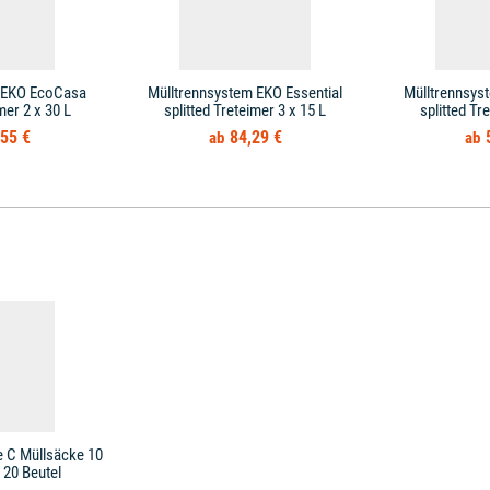
 EKO EcoCasa
Mülltrennsystem EKO Essential
Mülltrennsys
mer 2 x 30 L
splitted Treteimer 3 x 15 L
splitted Tr
55 €
84,29 €
e C Müllsäcke 10
 20 Beutel