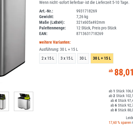
Wenn nicht -sofort lieferbar- ist die Lieferzeit 5-10 Tage.
Art.-Nr.:
9931718269
Gewicht:
7,26 kg
DV
Maße (LxBxH):
321x605x492mm
Palettenmenge:
12 Stück, Preis pro Stück
EAN:
8713631718269
weitere Varianten:
Ausführung:
30 L + 15 L
2 x 15 L
3 x 15 L
30 L
30 L + 15 L
88,0
1
106,8
2
102,1
4
97,4
6
92,7
8
88,0
Leid
17,60 % sparen
m