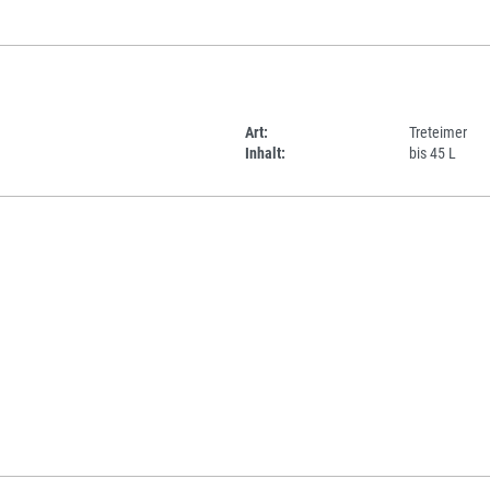
Art:
Treteimer
Inhalt:
bis 45 L