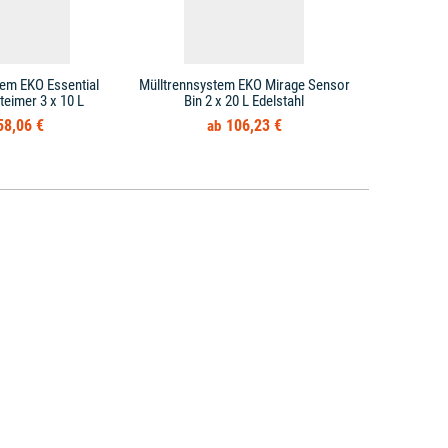
tem EKO Essential
Mülltrennsystem EKO Mirage Sensor
Mülltrennsy
eteimer 3 x 10 L
Bin 2 x 20 L Edelstahl
Bin E
58,06 €
106,23 €