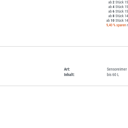
2
15
4
15
6
15
8
14
10
14
9,40 % sparen
m
Art:
Sensoreimer
Inhalt:
bis 60 L