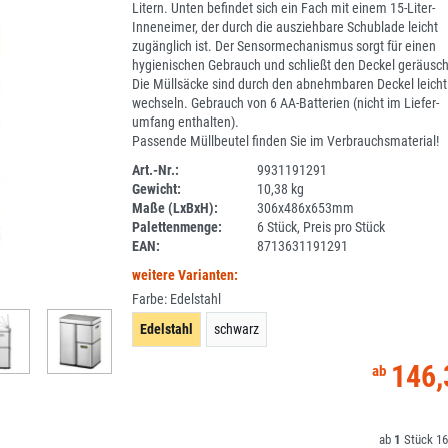
Litern. Unten befindet sich ein Fach mit einem 15-Liter-
Inneneimer, der durch die ausziehbare Schublade leicht
zugänglich ist. Der Sensormechanismus sorgt für einen
hygienischen Gebrauch und schließt den Deckel geräusch
Die Müllsäcke sind durch den abnehmbaren Deckel leicht
wechseln. Gebrauch von 6 AA-Batterien (nicht im Liefer-
umfang enthalten).
Passende Müllbeutel finden Sie im Verbrauchsmaterial!
Art.-Nr.:
9931191291
Gewicht:
10,38 kg
2D01-2
Maße (LxBxH):
306x486x653mm
Palettenmenge:
6 Stück, Preis pro Stück
EAN:
8713631191291
weitere Varianten:
Farbe:
Edelstahl
Edelstahl
schwarz
146,
1
16