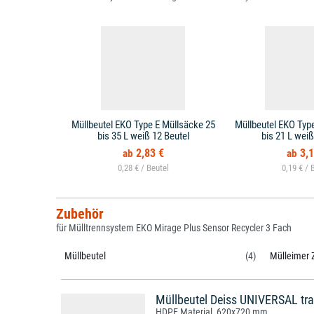
Müllbeutel EKO Type E Müllsäcke 25
Müllbeutel EKO Typ
bis 35 L weiß 12 Beutel
bis 21 L weiß
2,83 €
3,1
0,28 € /
0,19 € /
Zubehör
für Mülltrennsystem EKO Mirage Plus Sensor Recycler 3 Fach
Müllbeutel
(4)
Mülleimer 
Müllbeutel Deiss UNIVERSAL tra
HDPE Material, 620x720 mm