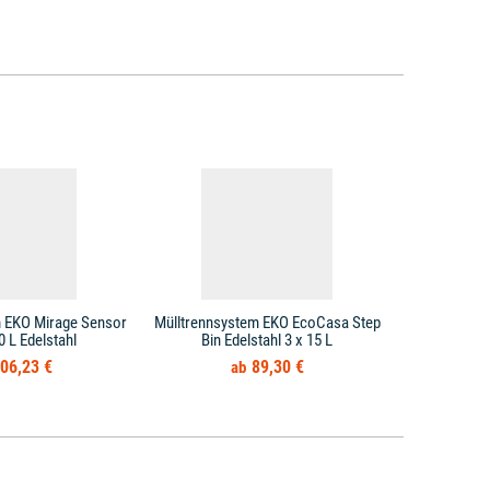
m EKO Mirage Sensor
Mülltrennsystem EKO EcoCasa Step
Mülltrennsy
0 L Edelstahl
Bin Edelstahl 3 x 15 L
Bin Ed
06,23 €
89,30 €