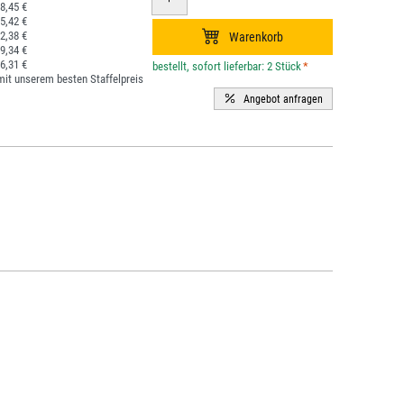
8,45 €
5,42 €
2,38 €
9,34 €
6,31 €
*
it unserem besten Staffelpreis