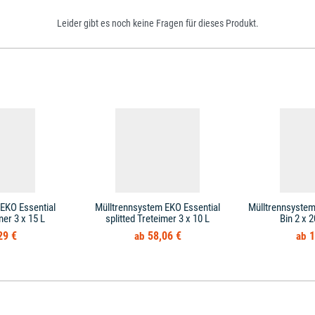
Leider gibt es noch keine Fragen für dieses Produkt.
EKO Essential
Mülltrennsystem EKO Essential
Mülltrennsyste
mer 3 x 15 L
splitted Treteimer 3 x 10 L
Bin 2 x 2
29 €
58,06 €
1