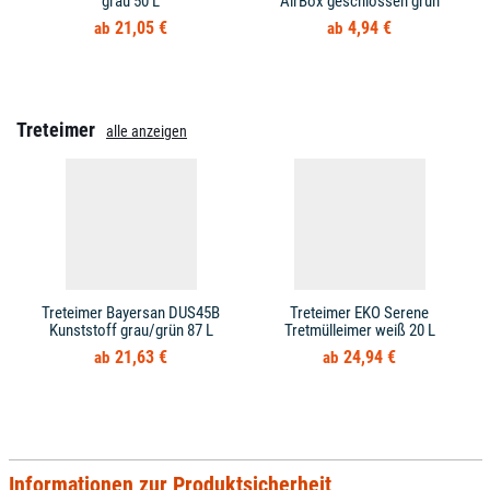
grau 50 L
AirBox geschlossen grün
21,05 €
4,94 €
Treteimer
alle anzeigen
Treteimer Bayersan DUS45B
Treteimer EKO Serene
Kunststoff grau/grün 87 L
Tretmülleimer weiß 20 L
21,63 €
24,94 €
Informationen zur Produktsicherheit