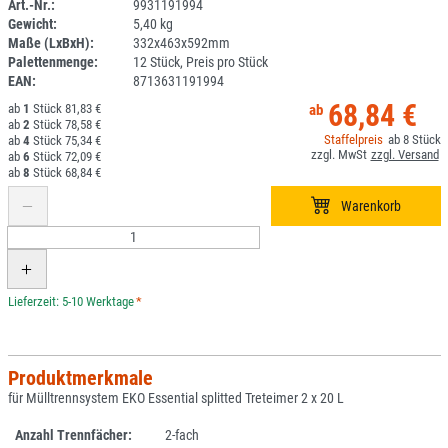
Art.-Nr.:
9931191994
Gewicht:
5,40 kg
1A15-1
Maße (LxBxH):
332x463x592mm
Palettenmenge:
12 Stück, Preis pro Stück
EAN:
8713631191994
68,84 €
1
81,83 €
2
78,58 €
8
4
75,34 €
6
72,09 €
8
68,84 €
*
Produktmerkmale
für Mülltrennsystem EKO Essential splitted Treteimer 2 x 20 L
Anzahl Trennfächer:
2-fach