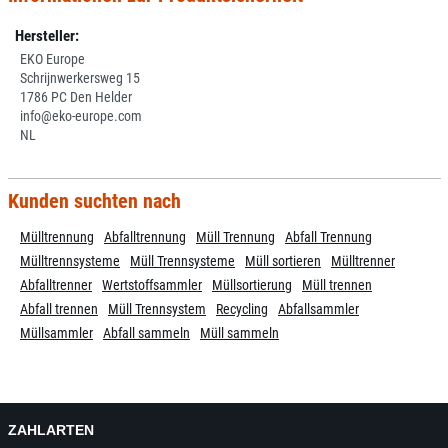
Hersteller:
EKO Europe
Schrijnwerkersweg 15
1786 PC Den Helder
info@eko-europe.com
NL
Kunden suchten nach
Mülltrennung
Abfalltrennung
Müll Trennung
Abfall Trennung
Mülltrennsysteme
Müll Trennsysteme
Müll sortieren
Mülltrenner
Abfalltrenner
Wertstoffsammler
Müllsortierung
Müll trennen
Abfall trennen
Müll Trennsystem
Recycling
Abfallsammler
Müllsammler
Abfall sammeln
Müll sammeln
ZAHLARTEN