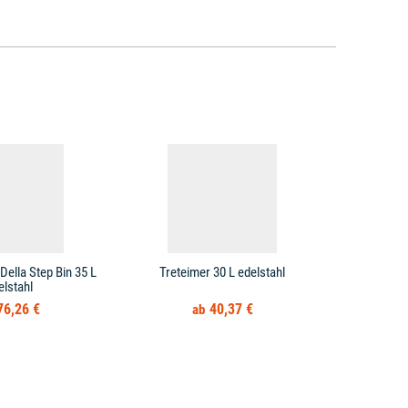
Della Step Bin 35 L
Treteimer 30 L edelstahl
Treteimer 
elstahl
Mülleimer
76,26 €
40,37 €