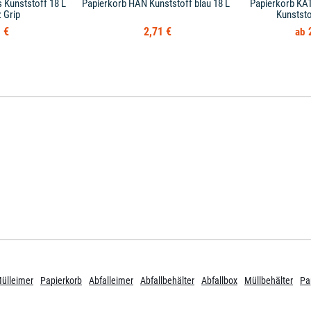
 Kunststoff 18 L
Papierkorb HAN Kunststoff blau 18 L
Papierkorb KAT
 Grip
Kunststo
 €
2,71 €
ülleimer
Papierkorb
Abfalleimer
Abfallbehälter
Abfallbox
Müllbehälter
Pa