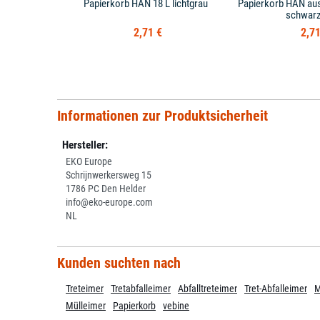
Papierkorb HAN 18 L lichtgrau
Papierkorb HAN aus
schwarz
2,71 €
2,71
Informationen zur Produktsicherheit
Hersteller:
EKO Europe
Schrijnwerkersweg 15
1786 PC Den Helder
info@eko-europe.com
NL
Kunden suchten nach
Treteimer
Tretabfalleimer
Abfalltreteimer
Tret-Abfalleimer
M
Mülleimer
Papierkorb
vebine