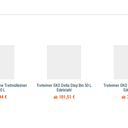
ne Tretmülleimer
Treteimer EKO Della Step Bin 50 L
Treteimer EKO 
0 L
Edelstahl
Ed
94 €
101,51 €