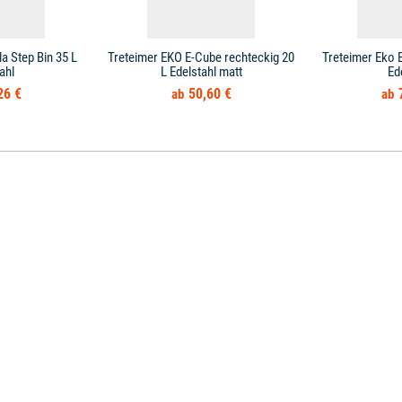
a Step Bin 35 L
Treteimer EKO E-Cube rechteckig 20
Treteimer Eko E
ahl
L Edelstahl matt
Ed
26 €
50,60 €