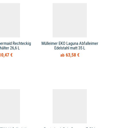
bermaid Rechteckig
Mülleimer EKO Laguna Abfalleimer
Mülleimer T
hälter 26,6 L
Edelstahl matt 35 L
10,47 €
63,58 €