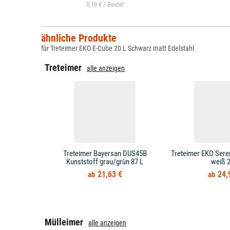
0,19 € /
ähnliche Produkte
für Treteimer EKO E-Cube 20 L Schwarz matt Edelstahl
Treteimer
alle anzeigen
Treteimer Bayersan DUS45B
Treteimer EKO Sere
Kunststoff grau/grün 87 L
weiß 2
21,63 €
24,
Mülleimer
alle anzeigen