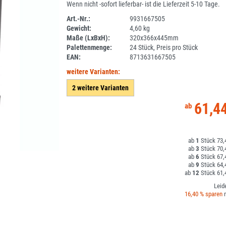
Wenn nicht -sofort lieferbar- ist die Lieferzeit 5-10 Tage.
Art.-Nr.:
9931667505
Gewicht:
4,60 kg
DV
Maße (LxBxH):
320x366x445mm
Palettenmenge:
24 Stück, Preis pro Stück
EAN:
8713631667505
weitere Varianten:
2 weitere Varianten
61,4
1
73,
3
70,
6
67,
9
64,
12
61,
Leid
16,40 % sparen
m