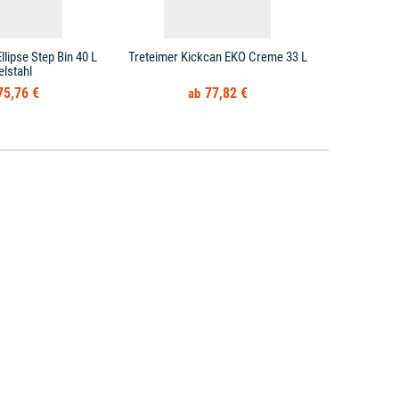
llipse Step Bin 40 L
Treteimer Kickcan EKO Creme 33 L
Treteime
elstahl
E
75,76 €
77,82 €