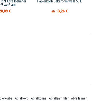
RIN Abfallbehälter
Papierkorb Bekaform weiß 50 L
Papierkorb H
ff weiß 40 L
20,09 €
13,26 €
pierkörbe
Abfallkorb
Abfalltonne
Abfallsammler
Abfalleimer