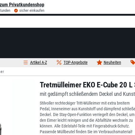
zum Privatkundenshop
 Kunden
sicher einkaufen
Artikel A-Z
TOP-Angebote
Neuheiten
mer
Tretmülleimer EKO E-Cube 20 L 
mit gedämpft schließendem Deckel und Kunst
Stilvoller rechteckiger Tritt-Mülleimer mit extra breitem
Pedal, Inneneimer aus Kunststoff und dämpfend schlie
Deckel. Die Stay-Open-Funktion verriegelt den Deckel, um
den Eimer leicht reinigen und die Abfalltüte wechseln zu
können. Alle Edelstahl-Teile mit Fingerabdruck-Schutz.
Passende Müllbeutel finden Sie im Verbrauchsmaterial!