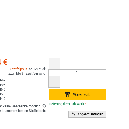
4 €
12
49 €
48 €
46 €
45 €
44 €
*
er keine Geschenke möglich!
it unserem besten Staffelpreis