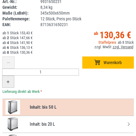
Art.-Nr.:
9931650231
Gewicht:
8,34 kg
DV
Maße (LxBxH):
345x500x650mm
Palettenmenge:
12 Stück, Preis pro Stück
EAN:
8713631650231
130,36 €
1
153,43 €
2
147,66 €
8
4
141,90 €
6
136,13 €
8
130,36 €
*
Inhalt:
bis 50 L
Inhalt:
bis 20 L