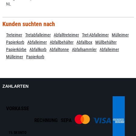
NL
Kunden suchten nach
Treteimer
Tretabfalleimer
Abfalltreteimer
Tret-Abfalleimer
Mülleimer
Papierkorb
Abfalleimer
Abfallbehälter
Abfallbox
Müllbehälter
Papierkörbe
Abfallkorb
Abfalltonne
Abfallsammler
Abfalleimer
Mülleimer
Papierkorb
ZAHLARTEN
VORKASSE
RECHNUNG
SEPA
1% SKONTO