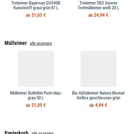
Treteimer Bayersan DUS45B
Treteimer EKO Serene
Kunststoff grau/grün 87 L
Tretmülleimer weiß 20 L
21,63 €
24,94 €
Mülleimer
alle anzeigen
Mülleimer Bulletbin Push blau-
Bio Abfalleimer Natura Biomat
grau 50 L
AirBox geschlossen grün
21,05 €
4,94 €
Papierkorb
alle anzeigen