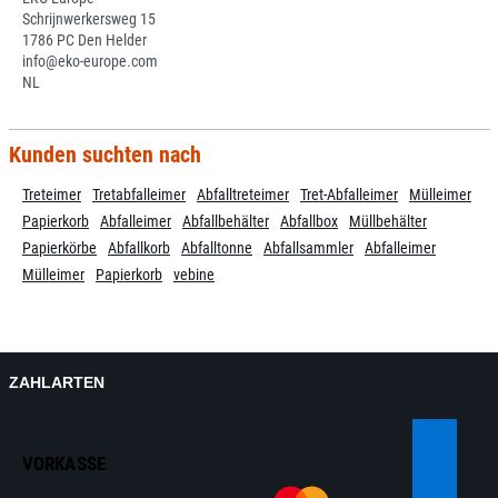
Schrijnwerkersweg 15
1786 PC Den Helder
info@eko-europe.com
NL
Kunden suchten nach
Treteimer
Tretabfalleimer
Abfalltreteimer
Tret-Abfalleimer
Mülleimer
Papierkorb
Abfalleimer
Abfallbehälter
Abfallbox
Müllbehälter
Papierkörbe
Abfallkorb
Abfalltonne
Abfallsammler
Abfalleimer
Mülleimer
Papierkorb
vebine
ZAHLARTEN
VORKASSE