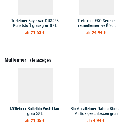
Treteimer Bayersan DUS45B
Treteimer EKO Serene
Kunststoff grau/grün 87 L
Tretmülleimer weiß 20 L
21,63 €
24,94 €
Mülleimer
alle anzeigen
Mülleimer Bulletbin Push blau-
Bio Abfalleimer Natura Biomat
grau 50 L
AirBox geschlossen grün
21,05 €
4,94 €