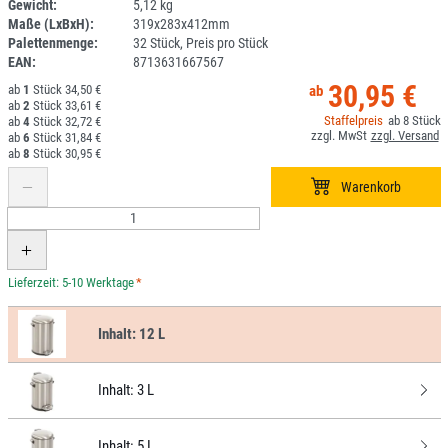
Gewicht:
5,12 kg
1ANEU
Maße (LxBxH):
319x283x412mm
Palettenmenge:
32 Stück, Preis pro Stück
EAN:
8713631667567
30,95 €
1
34,50 €
2
33,61 €
8
4
32,72 €
6
31,84 €
8
30,95 €
*
Inhalt:
12 L
Inhalt:
3 L
Inhalt:
5 L